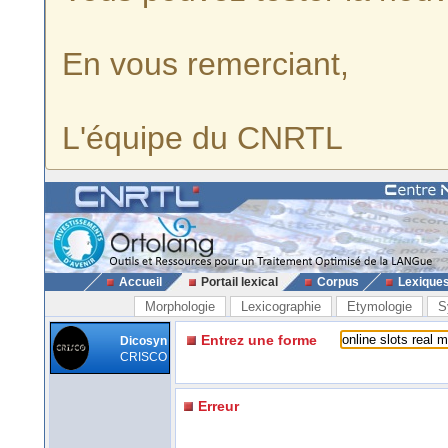
En vous remerciant,
L'équipe du CNRTL
Accueil
Portail lexical
Corpus
Lexique
Morphologie
Lexicographie
Etymologie
S
Entrez une forme
Dicosyn
CRISCO
Erreur