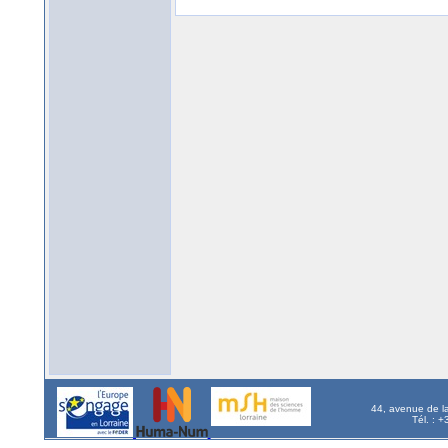
44, avenue de l
Tél. : 