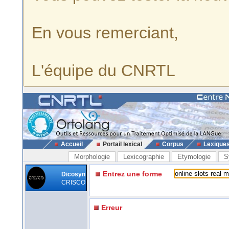
En vous remerciant,
L'équipe du CNRTL
Accueil
Portail lexical
Corpus
Lexique
Morphologie
Lexicographie
Etymologie
S
Entrez une forme
Dicosyn
CRISCO
Erreur