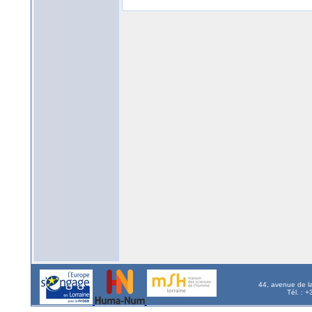
44, avenue de l
Tél. : 