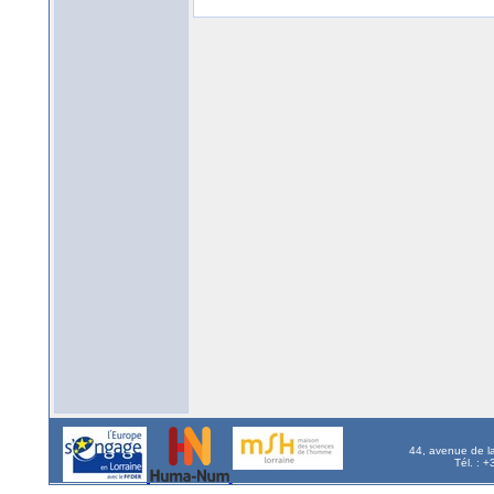
44, avenue de l
Tél. : 