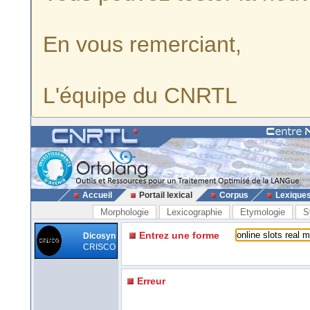
En vous remerciant,
L'équipe du CNRTL
Accueil
Portail lexical
Corpus
Lexique
Morphologie
Lexicographie
Etymologie
S
Entrez une forme
Dicosyn
CRISCO
Erreur