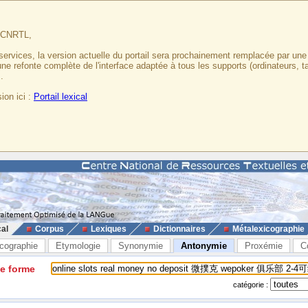
u CNRTL,
services, la version actuelle du portail sera prochainement remplacée par un
 une refonte complète de l'interface adaptée à tous les supports (ordinateurs, t
.
ion ici :
Portail lexical
cal
Corpus
Lexiques
Dictionnaires
Métalexicographie
cographie
Etymologie
Synonymie
Antonymie
Proxémie
C
ne forme
catégorie :