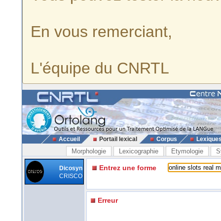
En vous remerciant,
L'équipe du CNRTL
Accueil
Portail lexical
Corpus
Lexique
Morphologie
Lexicographie
Etymologie
S
Entrez une forme
Dicosyn
CRISCO
Erreur