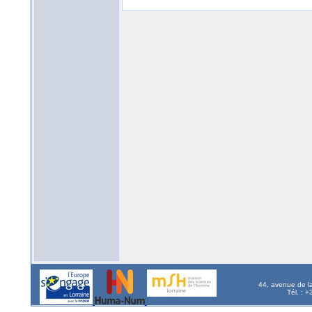
44, avenue de l
Tél. : 