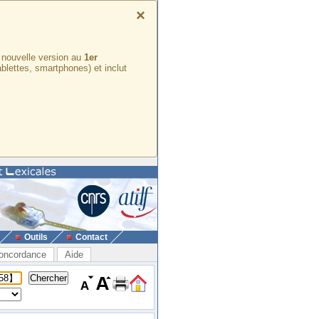
×
e nouvelle version au
1er
ablettes, smartphones) et inclut
Outils
Contact
oncordance
Aide