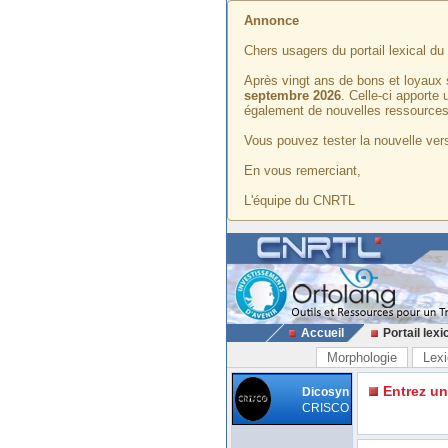
Annonce
Chers usagers du portail lexical d
Après vingt ans de bons et loyaux 
septembre 2026
. Celle-ci apporte
également de nouvelles ressources
Vous pouvez tester la nouvelle vers
En vous remerciant,
L'équipe du CNRTL
Accueil
Portail lexi
Morphologie
Lexi
Entrez u
Dicosyn
CRISCO