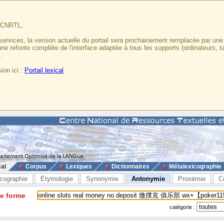
u CNRTL,
services, la version actuelle du portail sera prochainement remplacée par un
 une refonte complète de l'interface adaptée à tous les supports (ordinateurs, t
.
ion ici :
Portail lexical
cal
Corpus
Lexiques
Dictionnaires
Métalexicographie
cographie
Etymologie
Synonymie
Antonymie
Proxémie
C
ne forme
catégorie :