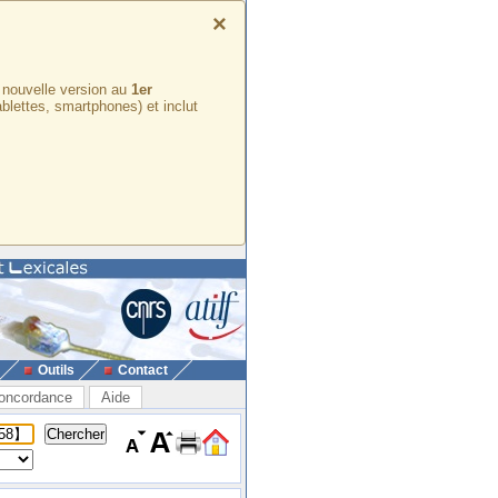
×
e nouvelle version au
1er
ablettes, smartphones) et inclut
Outils
Contact
oncordance
Aide