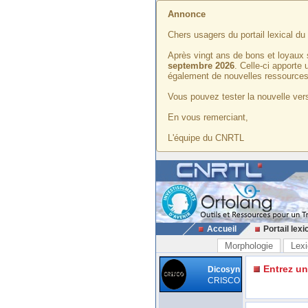
Annonce
Chers usagers du portail lexical d
Après vingt ans de bons et loyaux 
septembre 2026
. Celle-ci apporte
également de nouvelles ressources
Vous pouvez tester la nouvelle vers
En vous remerciant,
L'équipe du CNRTL
Accueil
Portail lexi
Morphologie
Lexi
Entrez u
Dicosyn
CRISCO