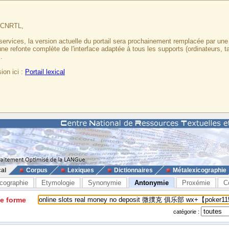
u CNRTL,
services, la version actuelle du portail sera prochainement remplacée par un
 une refonte complète de l'interface adaptée à tous les supports (ordinateurs, t
.
ion ici :
Portail lexical
cal
Corpus
Lexiques
Dictionnaires
Métalexicographie
cographie
Etymologie
Synonymie
Antonymie
Proxémie
C
ne forme
catégorie :