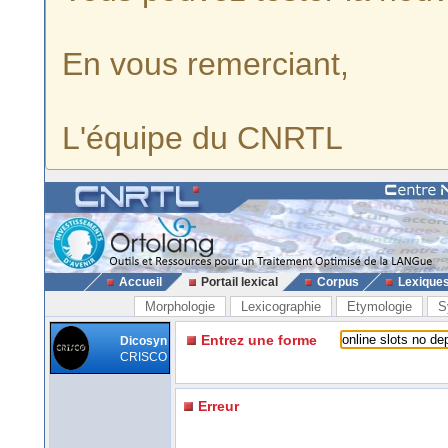
En vous remerciant,
L'équipe du CNRTL
Accueil
Portail lexical
Corpus
Lexique
Morphologie
Lexicographie
Etymologie
S
Entrez une forme
Dicosyn
CRISCO
Erreur