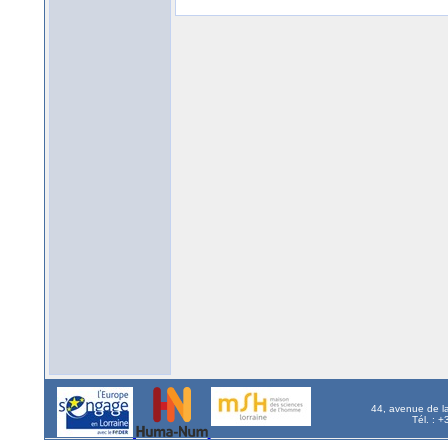
44, avenue de l
Tél. : 