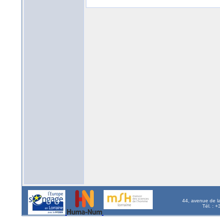
44, avenue de l
Tél. : 