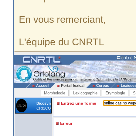
En vous remerciant,
L'équipe du CNRTL
Accueil
Portail lexical
Corpus
Lexique
Morphologie
Lexicographie
Etymologie
S
Entrez une forme
Dicosyn
CRISCO
Erreur