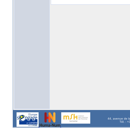
44, avenue de l
Tél. : 