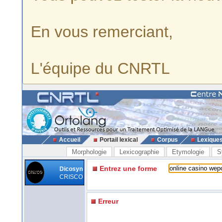
En vous remerciant,
L'équipe du CNRTL
Accueil
Portail lexical
Corpus
Lexique
Morphologie
Lexicographie
Etymologie
S
Entrez une forme
Dicosyn
CRISCO
Erreur