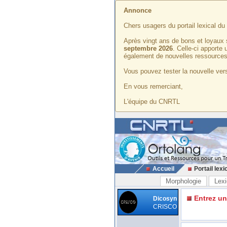
Annonce
Chers usagers du portail lexical d
Après vingt ans de bons et loyaux 
septembre 2026
. Celle-ci apporte
également de nouvelles ressources
Vous pouvez tester la nouvelle vers
En vous remerciant,
L'équipe du CNRTL
Accueil
Portail lexi
Morphologie
Lexi
Entrez u
Dicosyn
CRISCO