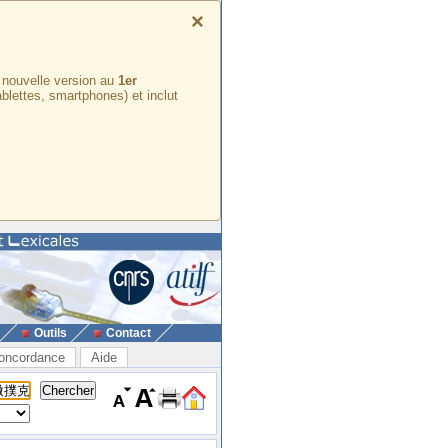
×
e nouvelle version au
1er
ablettes, smartphones) et inclut
Outils
Contact
oncordance
Aide