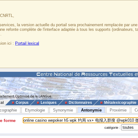
u CNRTL,
services, la version actuelle du portail sera prochainement remplacée par un
 une refonte complète de l'interface adaptée à tous les supports (ordinateurs, t
.
ion ici :
Portail lexical
cal
Corpus
Lexiques
Dictionnaires
Métalexicographie
cographie
Etymologie
Synonymie
Antonymie
Proxémie
C
ne forme
catégorie :