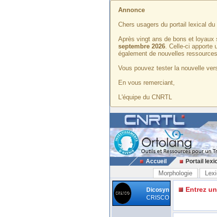
Annonce
Chers usagers du portail lexical d
Après vingt ans de bons et loyaux 
septembre 2026
. Celle-ci apporte
également de nouvelles ressources
Vous pouvez tester la nouvelle vers
En vous remerciant,
L'équipe du CNRTL
Accueil
Portail lexi
Morphologie
Lexi
Entrez u
Dicosyn
CRISCO