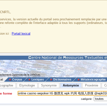
u CNRTL,
services, la version actuelle du portail sera prochainement remplacée par un
 une refonte complète de l'interface adaptée à tous les supports (ordinateurs, t
.
ion ici :
Portail lexical
cal
Corpus
Lexiques
Dictionnaires
Métalexicographie
cographie
Etymologie
Synonymie
Antonymie
Proxémie
C
ne forme
catégorie :