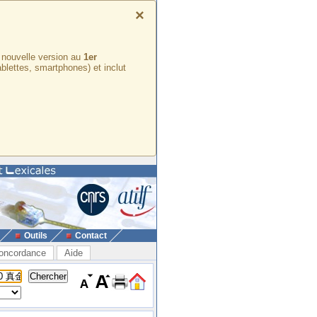
×
e nouvelle version au
1er
ablettes, smartphones) et inclut
Outils
Contact
oncordance
Aide