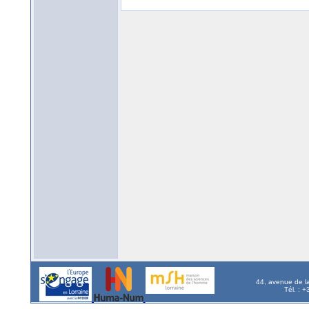
44, avenue de l
Tél. : 