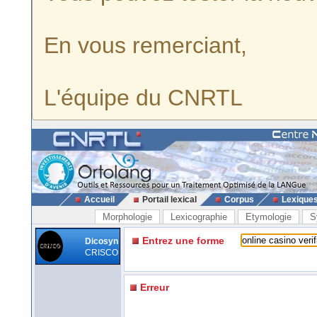
En vous remerciant,
L'équipe du CNRTL
Accueil
Portail lexical
Corpus
Lexique
Morphologie
Lexicographie
Etymologie
S
Entrez une forme
Dicosyn
CRISCO
Erreur