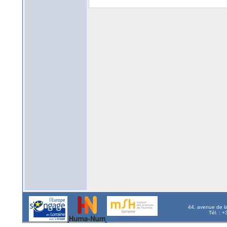
44, avenue de l
Tél. : 