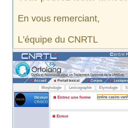
En vous remerciant,
L'équipe du CNRTL
Accueil
Portail lexical
Corpus
Lexique
Morphologie
Lexicographie
Etymologie
S
Entrez une forme
Dicosyn
CRISCO
Erreur