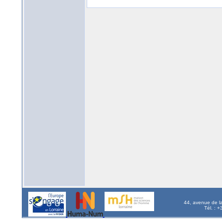
44, avenue de l
Tél. : 