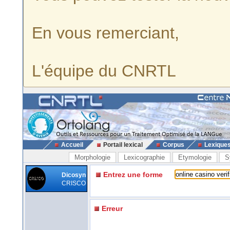
En vous remerciant,
L'équipe du CNRTL
Accueil
Portail lexical
Corpus
Lexique
Morphologie
Lexicographie
Etymologie
S
Entrez une forme
Dicosyn
CRISCO
Erreur