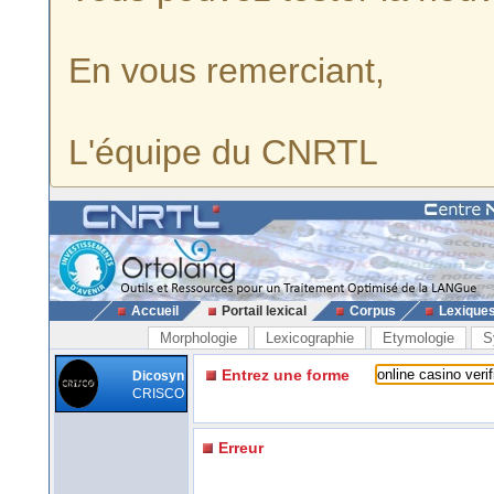
En vous remerciant,
L'équipe du CNRTL
Accueil
Portail lexical
Corpus
Lexique
Morphologie
Lexicographie
Etymologie
S
Entrez une forme
Dicosyn
CRISCO
Erreur