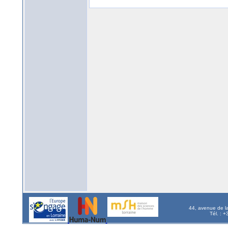
44, avenue de l
Tél. : 