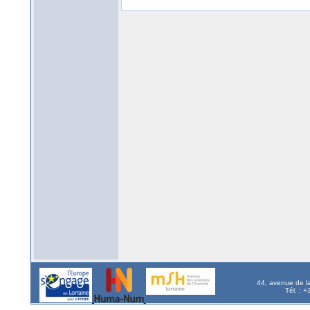
44, avenue de l
Tél. : 