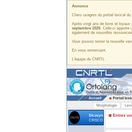
Annonce
Chers usagers du portail lexical d
Après vingt ans de bons et loyaux 
septembre 2026
. Celle-ci apporte
également de nouvelles ressources
Vous pouvez tester la nouvelle vers
En vous remerciant,
L'équipe du CNRTL
Accueil
Portail lexi
Morphologie
Lexi
Entrez u
Dicosyn
CRISCO