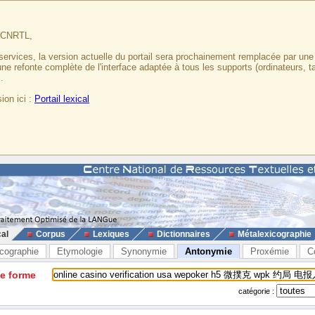
u CNRTL,
services, la version actuelle du portail sera prochainement remplacée par un
 une refonte complète de l'interface adaptée à tous les supports (ordinateurs, t
.
ion ici :
Portail lexical
cal
Corpus
Lexiques
Dictionnaires
Métalexicographie
cographie
Etymologie
Synonymie
Antonymie
Proxémie
C
ne forme
catégorie :