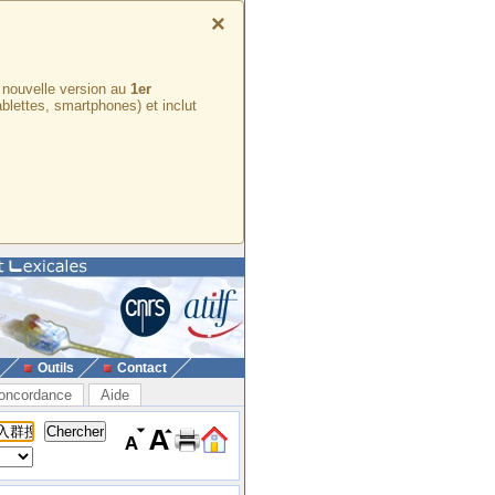
×
e nouvelle version au
1er
ablettes, smartphones) et inclut
Outils
Contact
oncordance
Aide