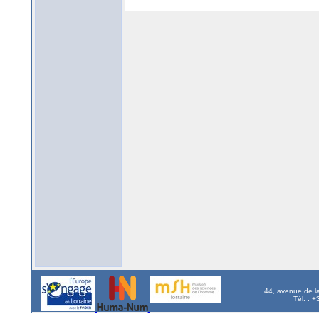
44, avenue de l
Tél. : 