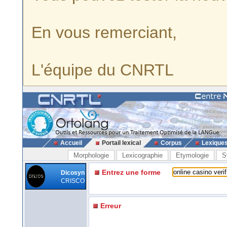
En vous remerciant,
L'équipe du CNRTL
Accueil
Portail lexical
Corpus
Lexique
Morphologie
Lexicographie
Etymologie
S
Entrez une forme
Dicosyn
CRISCO
Erreur