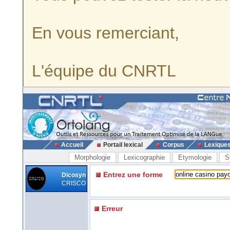
En vous remerciant,
L'équipe du CNRTL
Accueil
Portail lexical
Corpus
Lexique
Morphologie
Lexicographie
Etymologie
S
Entrez une forme
Dicosyn
CRISCO
Erreur