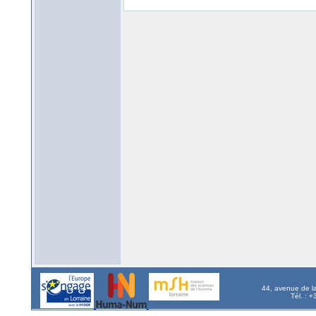
44, avenue de l
Tél. : 