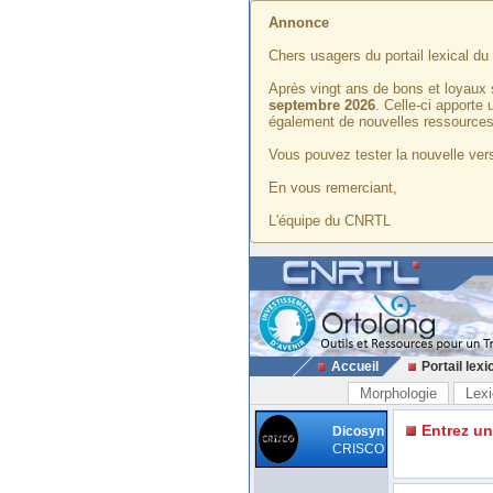
Annonce
Chers usagers du portail lexical d
Après vingt ans de bons et loyaux 
septembre 2026
. Celle-ci apporte
également de nouvelles ressources
Vous pouvez tester la nouvelle vers
En vous remerciant,
L'équipe du CNRTL
Accueil
Portail lexi
Morphologie
Lexi
Entrez u
Dicosyn
CRISCO