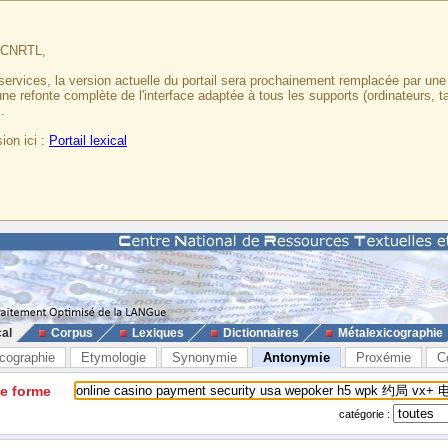
u CNRTL,
services, la version actuelle du portail sera prochainement remplacée par un
 une refonte complète de l'interface adaptée à tous les supports (ordinateurs, t
.
ion ici :
Portail lexical
cal
Corpus
Lexiques
Dictionnaires
Métalexicographie
cographie
Etymologie
Synonymie
Antonymie
Proxémie
C
ne forme
catégorie :