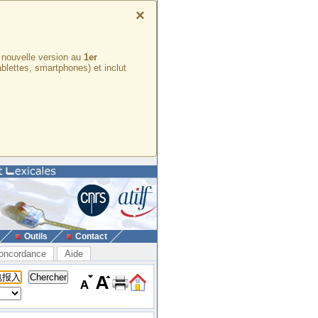
×
e nouvelle version au
1er
ablettes, smartphones) et inclut
Outils
Contact
oncordance
Aide