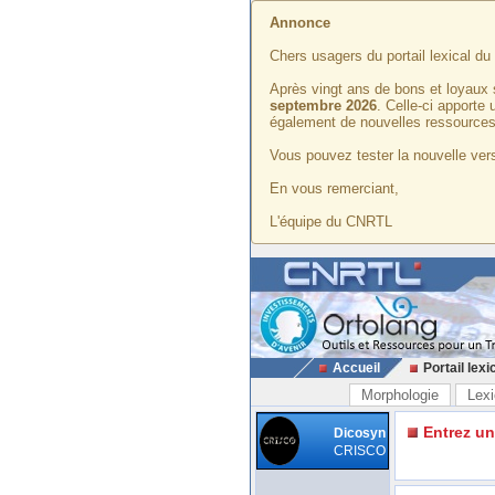
Annonce
Chers usagers du portail lexical d
Après vingt ans de bons et loyaux 
septembre 2026
. Celle-ci apporte
également de nouvelles ressources
Vous pouvez tester la nouvelle vers
En vous remerciant,
L'équipe du CNRTL
Accueil
Portail lexi
Morphologie
Lexi
Entrez u
Dicosyn
CRISCO