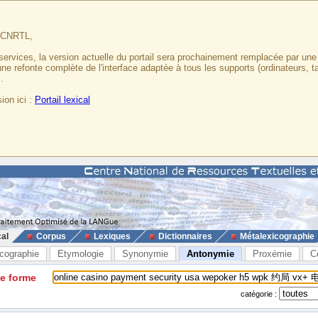
u CNRTL,
services, la version actuelle du portail sera prochainement remplacée par un
 une refonte complète de l'interface adaptée à tous les supports (ordinateurs, t
.
ion ici :
Portail lexical
cal
Corpus
Lexiques
Dictionnaires
Métalexicographie
cographie
Etymologie
Synonymie
Antonymie
Proxémie
C
ne forme
catégorie :