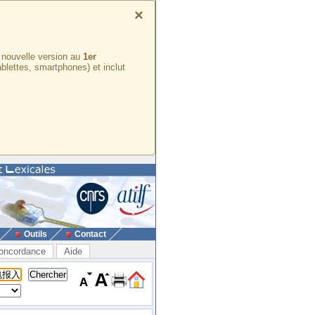
×
e nouvelle version au
1er
ablettes, smartphones) et inclut
Outils
Contact
oncordance
Aide