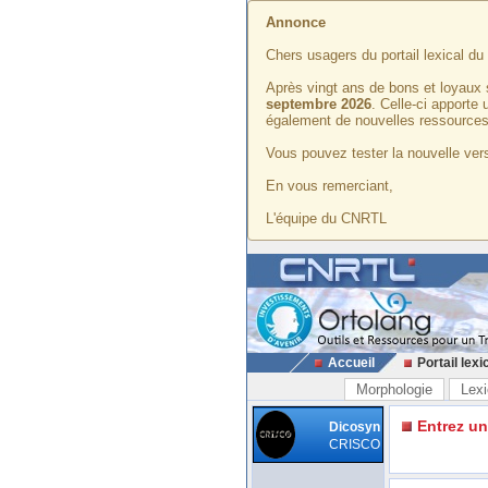
Annonce
Chers usagers du portail lexical d
Après vingt ans de bons et loyaux 
septembre 2026
. Celle-ci apporte
également de nouvelles ressources
Vous pouvez tester la nouvelle vers
En vous remerciant,
L'équipe du CNRTL
Accueil
Portail lexi
Morphologie
Lexi
Entrez u
Dicosyn
CRISCO