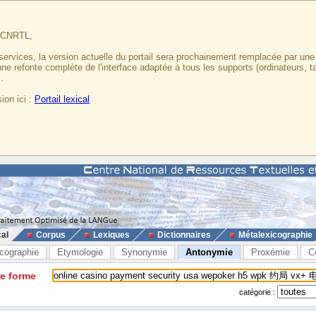
u CNRTL,
services, la version actuelle du portail sera prochainement remplacée par un
 une refonte complète de l'interface adaptée à tous les supports (ordinateurs, t
.
ion ici :
Portail lexical
cal
Corpus
Lexiques
Dictionnaires
Métalexicographie
cographie
Etymologie
Synonymie
Antonymie
Proxémie
C
ne forme
catégorie :