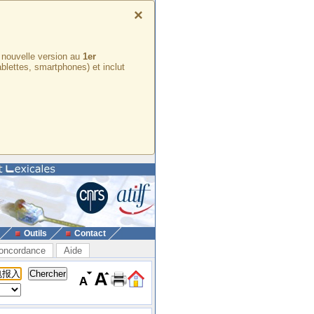
×
e nouvelle version au
1er
ablettes, smartphones) et inclut
Outils
Contact
oncordance
Aide