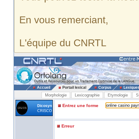
En vous remerciant,
L'équipe du CNRTL
Accueil
Portail lexical
Corpus
Lexique
Morphologie
Lexicographie
Etymologie
S
Entrez une forme
Dicosyn
CRISCO
Erreur