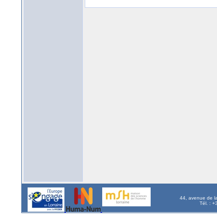
44, avenue de l
Tél. : 