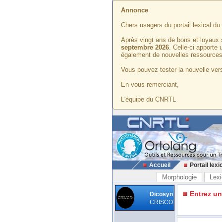
Annonce
Chers usagers du portail lexical d
Après vingt ans de bons et loyaux 
septembre 2026
. Celle-ci apporte
également de nouvelles ressources
Vous pouvez tester la nouvelle vers
En vous remerciant,
L'équipe du CNRTL
Accueil
Portail lexi
Morphologie
Lexi
Entrez u
Dicosyn
CRISCO