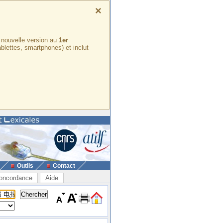
×
e nouvelle version au
1er
ablettes, smartphones) et inclut
Outils
Contact
oncordance
Aide