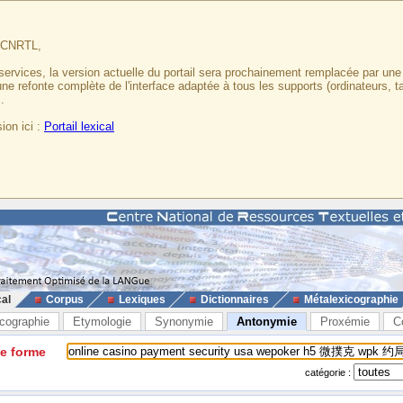
u CNRTL,
services, la version actuelle du portail sera prochainement remplacée par un
 une refonte complète de l'interface adaptée à tous les supports (ordinateurs, t
.
ion ici :
Portail lexical
cal
Corpus
Lexiques
Dictionnaires
Métalexicographie
cographie
Etymologie
Synonymie
Antonymie
Proxémie
C
ne forme
catégorie :