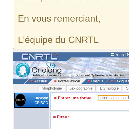
En vous remerciant,
L'équipe du CNRTL
Accueil
Portail lexical
Corpus
Lexique
Morphologie
Lexicographie
Etymologie
S
Entrez une forme
Dicosyn
CRISCO
Erreur