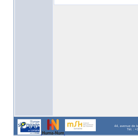
44, avenue de l
Tél. : 