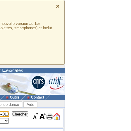
×
e nouvelle version au
1er
ablettes, smartphones) et inclut
Outils
Contact
oncordance
Aide