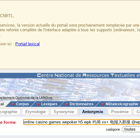
u CNRTL,
services, la version actuelle du portail sera prochainement remplacée par un
 une refonte complète de l'interface adaptée à tous les supports (ordinateurs, t
.
ion ici :
Portail lexical
cal
Corpus
Lexiques
Dictionnaires
Métalexicographie
cographie
Etymologie
Synonymie
Antonymie
Proxémie
C
ne forme
catégorie :