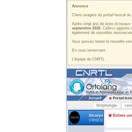
Annonce
Chers usagers du portail lexical d
Après vingt ans de bons et loyaux 
septembre 2026
. Celle-ci apporte
également de nouvelles ressources
Vous pouvez tester la nouvelle vers
En vous remerciant,
L'équipe du CNRTL
Accueil
Portail lexi
Morphologie
Lexi
Entrez u
Dicosyn
CRISCO