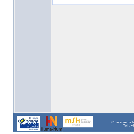
44, avenue de l
Tél. : 