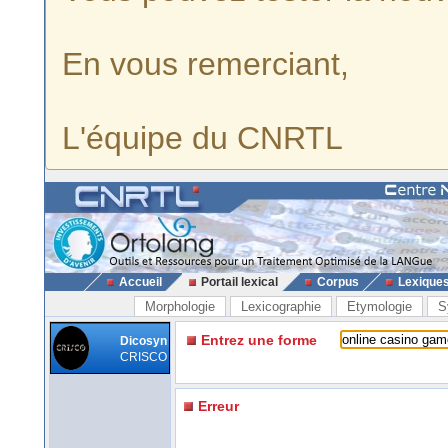
En vous remerciant,
L'équipe du CNRTL
Accueil
Portail lexical
Corpus
Lexique
Morphologie
Lexicographie
Etymologie
S
Entrez une forme
Dicosyn
CRISCO
Erreur