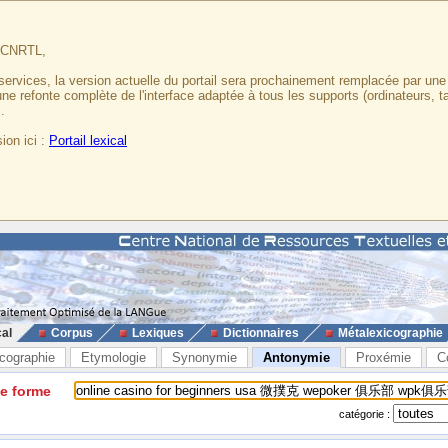
u CNRTL,
services, la version actuelle du portail sera prochainement remplacée par un
 une refonte complète de l'interface adaptée à tous les supports (ordinateurs, t
.
ion ici :
Portail lexical
cal
Corpus
Lexiques
Dictionnaires
Métalexicographie
cographie
Etymologie
Synonymie
Antonymie
Proxémie
C
ne forme
catégorie :