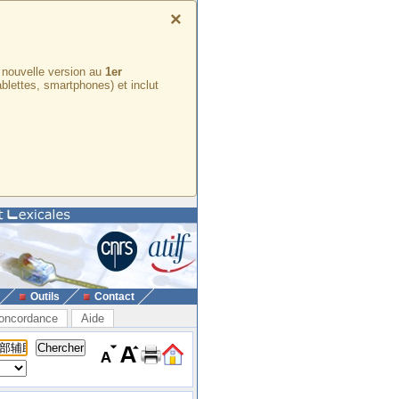
×
e nouvelle version au
1er
ablettes, smartphones) et inclut
Outils
Contact
oncordance
Aide