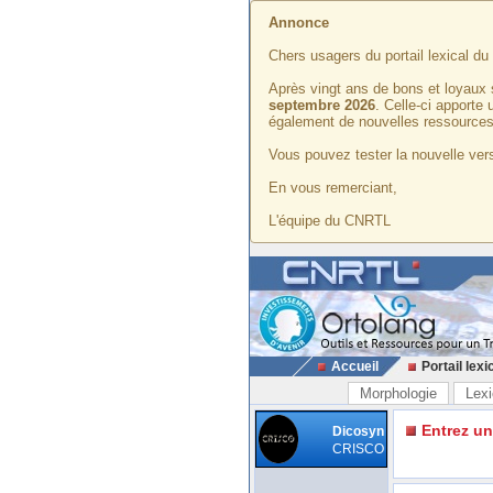
Annonce
Chers usagers du portail lexical d
Après vingt ans de bons et loyaux 
septembre 2026
. Celle-ci apporte
également de nouvelles ressources
Vous pouvez tester la nouvelle vers
En vous remerciant,
L'équipe du CNRTL
Accueil
Portail lexi
Morphologie
Lexi
Entrez u
Dicosyn
CRISCO