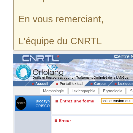
En vous remerciant,
L'équipe du CNRTL
Accueil
Portail lexical
Corpus
Lexique
Morphologie
Lexicographie
Etymologie
S
Entrez une forme
Dicosyn
CRISCO
Erreur