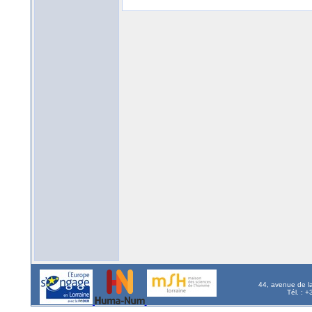
44, avenue de l
Tél. : 