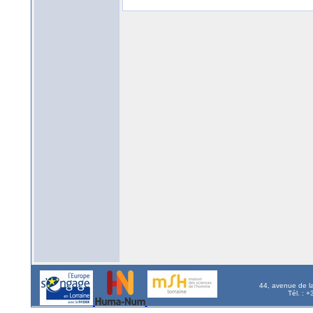
44, avenue de l
Tél. : 