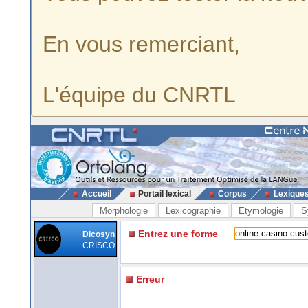
En vous remerciant,
L'équipe du CNRTL
Accueil
Portail lexical
Corpus
Lexique
Morphologie
Lexicographie
Etymologie
S
Entrez une forme
Dicosyn
CRISCO
Erreur