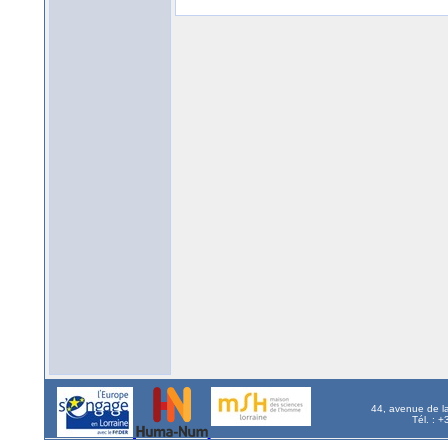
44, avenue de l
Tél. : 