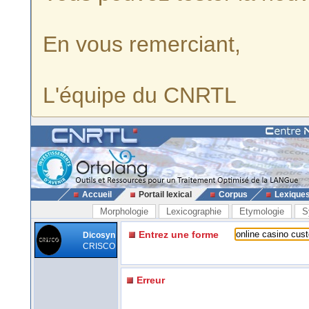
En vous remerciant,
L'équipe du CNRTL
Accueil
Portail lexical
Corpus
Lexique
Morphologie
Lexicographie
Etymologie
S
Entrez une forme
Dicosyn
CRISCO
Erreur