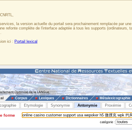
u CNRTL,
services, la version actuelle du portail sera prochainement remplacée par un
 une refonte complète de l'interface adaptée à tous les supports (ordinateurs, t
.
ion ici :
Portail lexical
cal
Corpus
Lexiques
Dictionnaires
Métalexicographie
cographie
Etymologie
Synonymie
Antonymie
Proxémie
C
ne forme
catégorie :