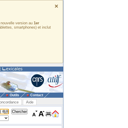
×
e nouvelle version au
1er
ablettes, smartphones) et inclut
Outils
Contact
oncordance
Aide