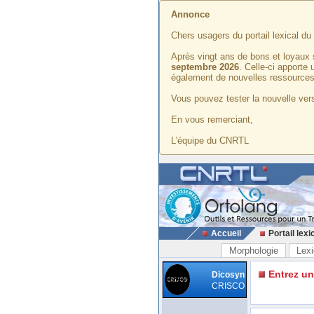
Annonce
Chers usagers du portail lexical d
Après vingt ans de bons et loyaux 
septembre 2026
. Celle-ci apporte
également de nouvelles ressources
Vous pouvez tester la nouvelle vers
En vous remerciant,
L'équipe du CNRTL
Accueil
Portail lexi
Morphologie
Lexi
Entrez u
Dicosyn
CRISCO