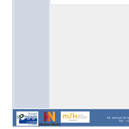
44, avenue de l
Tél. : 