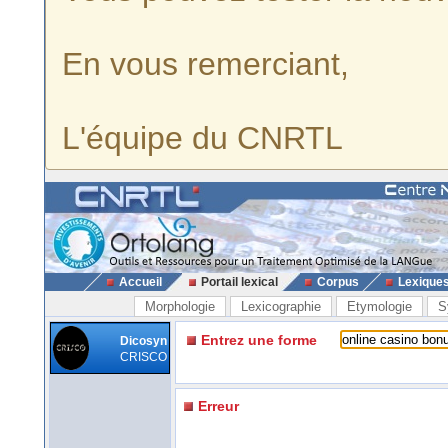
En vous remerciant,
L'équipe du CNRTL
Accueil
Portail lexical
Corpus
Lexique
Morphologie
Lexicographie
Etymologie
S
Entrez une forme
Dicosyn
CRISCO
Erreur