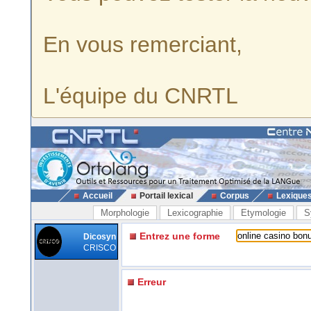
En vous remerciant,
L'équipe du CNRTL
Accueil
Portail lexical
Corpus
Lexique
Morphologie
Lexicographie
Etymologie
S
Entrez une forme
Dicosyn
CRISCO
Erreur