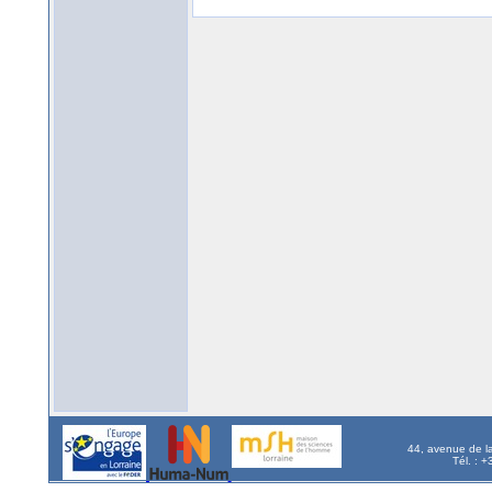
44, avenue de l
Tél. : 