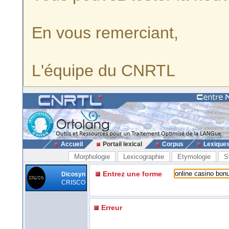
En vous remerciant,
L'équipe du CNRTL
Accueil
Portail lexical
Corpus
Lexique
Morphologie
Lexicographie
Etymologie
S
Entrez une forme
Dicosyn
CRISCO
Erreur