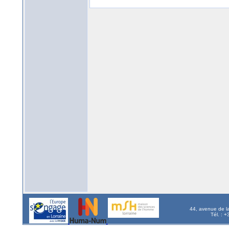
44, avenue de l
Tél. : 