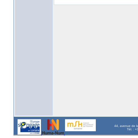
44, avenue de l
Tél. : 