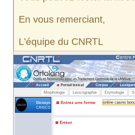
En vous remerciant,
L'équipe du CNRTL
Accueil
Portail lexical
Corpus
Lexique
Morphologie
Lexicographie
Etymologie
S
Entrez une forme
Dicosyn
CRISCO
Erreur