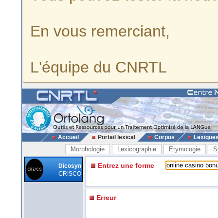
En vous remerciant,
L'équipe du CNRTL
Accueil
Portail lexical
Corpus
Lexique
Morphologie
Lexicographie
Etymologie
S
Entrez une forme
Dicosyn
CRISCO
Erreur