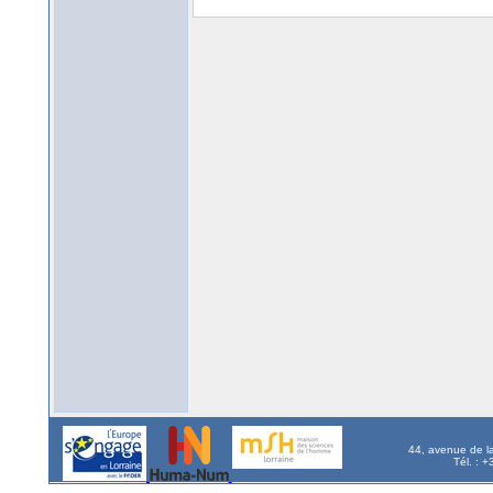
44, avenue de l
Tél. : 