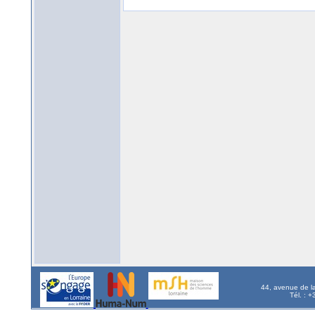
44, avenue de l
Tél. : 