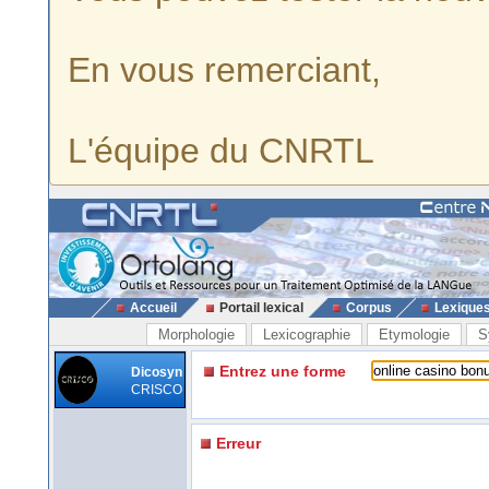
En vous remerciant,
L'équipe du CNRTL
Accueil
Portail lexical
Corpus
Lexique
Morphologie
Lexicographie
Etymologie
S
Entrez une forme
Dicosyn
CRISCO
Erreur