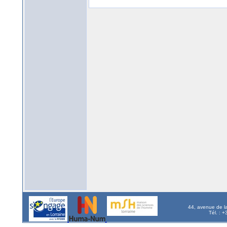
44, avenue de l
Tél. : 