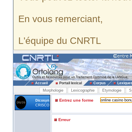
En vous remerciant,
L'équipe du CNRTL
Accueil
Portail lexical
Corpus
Lexique
Morphologie
Lexicographie
Etymologie
S
Entrez une forme
Dicosyn
CRISCO
Erreur