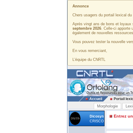
Annonce
Chers usagers du portail lexical d
Après vingt ans de bons et loyaux 
septembre 2026
. Celle-ci apporte
également de nouvelles ressources
Vous pouvez tester la nouvelle vers
En vous remerciant,
L'équipe du CNRTL
Accueil
Portail lexi
Morphologie
Lexi
Entrez u
Dicosyn
CRISCO