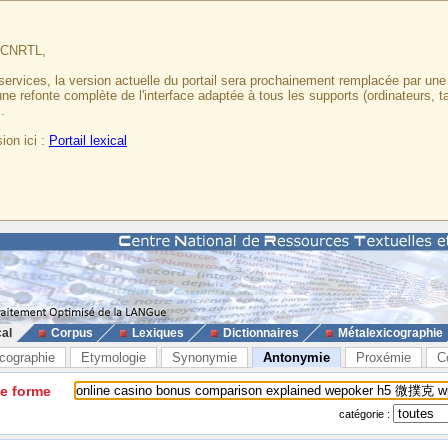
u CNRTL,
services, la version actuelle du portail sera prochainement remplacée par un
 une refonte complète de l'interface adaptée à tous les supports (ordinateurs, t
.
ion ici :
Portail lexical
cal
Corpus
Lexiques
Dictionnaires
Métalexicographie
cographie
Etymologie
Synonymie
Antonymie
Proxémie
C
ne forme
catégorie :