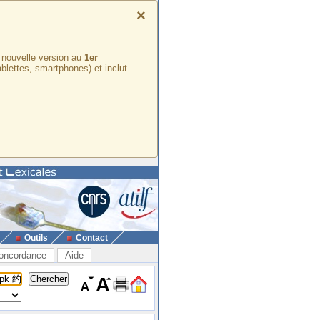
×
e nouvelle version au
1er
ablettes, smartphones) et inclut
Outils
Contact
oncordance
Aide