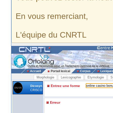
En vous remerciant,
L'équipe du CNRTL
Accueil
Portail lexical
Corpus
Lexique
Morphologie
Lexicographie
Etymologie
S
Entrez une forme
Dicosyn
CRISCO
Erreur