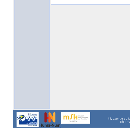
44, avenue de l
Tél. : 