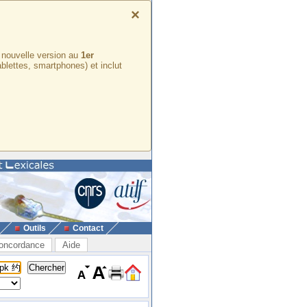
×
e nouvelle version au
1er
ablettes, smartphones) et inclut
Outils
Contact
oncordance
Aide