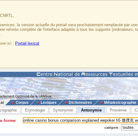
u CNRTL,
services, la version actuelle du portail sera prochainement remplacée par un
 une refonte complète de l'interface adaptée à tous les supports (ordinateurs, t
.
ion ici :
Portail lexical
cal
Corpus
Lexiques
Dictionnaires
Métalexicographie
cographie
Etymologie
Synonymie
Antonymie
Proxémie
C
ne forme
catégorie :