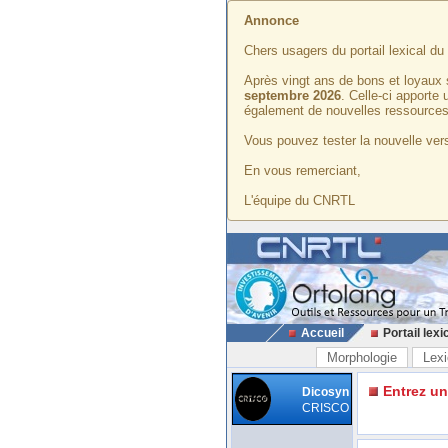
Annonce
Chers usagers du portail lexical d
Après vingt ans de bons et loyaux 
septembre 2026
. Celle-ci apporte
également de nouvelles ressources
Vous pouvez tester la nouvelle vers
En vous remerciant,
L'équipe du CNRTL
Accueil
Portail lexi
Morphologie
Lexi
Entrez u
Dicosyn
CRISCO