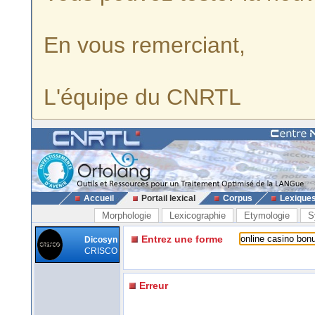
En vous remerciant,
L'équipe du CNRTL
Accueil
Portail lexical
Corpus
Lexique
Morphologie
Lexicographie
Etymologie
S
Entrez une forme
Dicosyn
CRISCO
Erreur