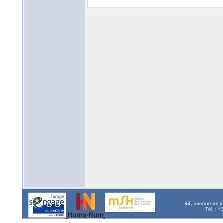
44, avenue de l
Tél. : 