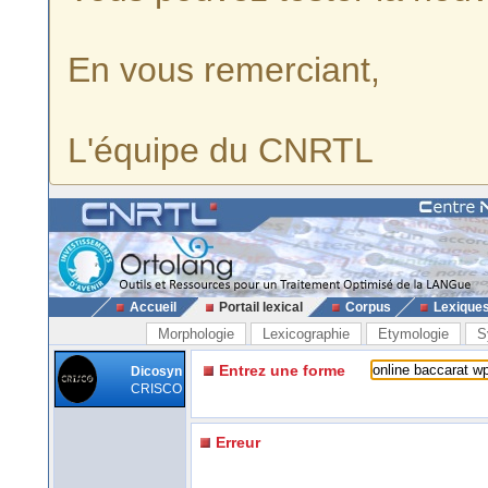
En vous remerciant,
L'équipe du CNRTL
Accueil
Portail lexical
Corpus
Lexique
Morphologie
Lexicographie
Etymologie
S
Entrez une forme
Dicosyn
CRISCO
Erreur