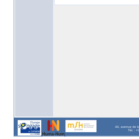
44, avenue de l
Tél. : 