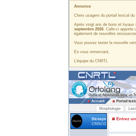
Annonce
Chers usagers du portail lexical d
Après vingt ans de bons et loyaux 
septembre 2026
. Celle-ci apporte
également de nouvelles ressources
Vous pouvez tester la nouvelle vers
En vous remerciant,
L'équipe du CNRTL
Accueil
Portail lexi
Morphologie
Lexi
Entrez u
Dicosyn
CRISCO