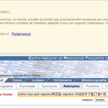
u CNRTL,
services, la version actuelle du portail sera prochainement remplacée par un
 une refonte complète de l'interface adaptée à tous les supports (ordinateurs, t
.
ion ici :
Portail lexical
cal
Corpus
Lexiques
Dictionnaires
Métalexicographie
cographie
Etymologie
Synonymie
Antonymie
Proxémie
C
ne forme
catégorie :