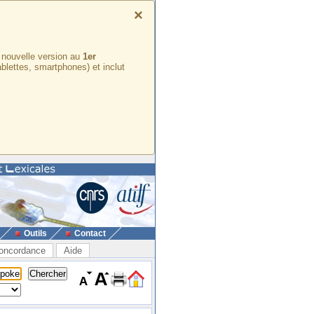
×
e nouvelle version au
1er
ablettes, smartphones) et inclut
Outils
Contact
oncordance
Aide