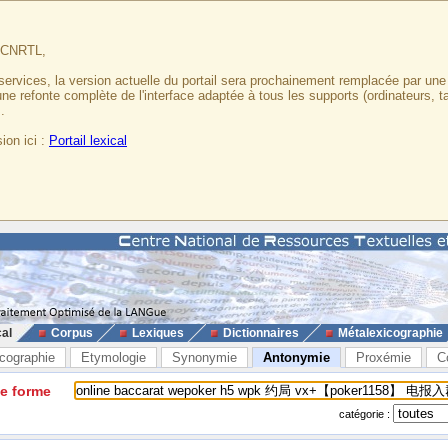
u CNRTL,
services, la version actuelle du portail sera prochainement remplacée par un
 une refonte complète de l'interface adaptée à tous les supports (ordinateurs, t
.
ion ici :
Portail lexical
cal
Corpus
Lexiques
Dictionnaires
Métalexicographie
cographie
Etymologie
Synonymie
Antonymie
Proxémie
C
ne forme
catégorie :