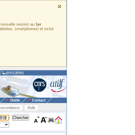
×
e nouvelle version au
1er
ablettes, smartphones) et inclut
Outils
Contact
oncordance
Aide