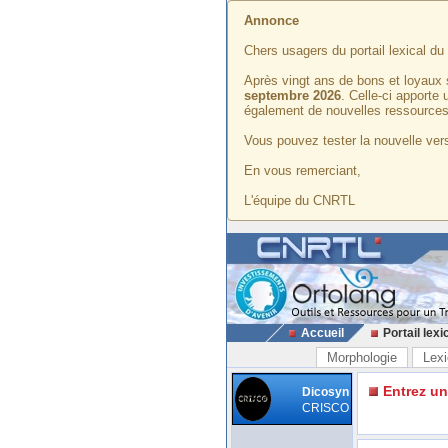
Annonce
Chers usagers du portail lexical d
Après vingt ans de bons et loyaux 
septembre 2026
. Celle-ci apporte
également de nouvelles ressources
Vous pouvez tester la nouvelle vers
En vous remerciant,
L'équipe du CNRTL
Accueil
Portail lexi
Morphologie
Lexi
Entrez u
Dicosyn
CRISCO