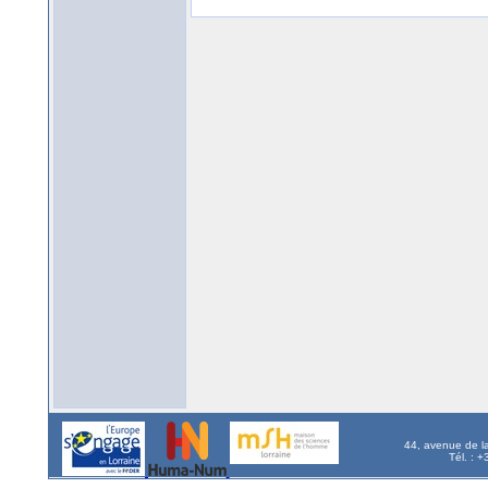
44, avenue de l
Tél. : 