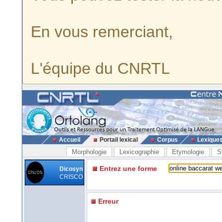
En vous remerciant,
L'équipe du CNRTL
Accueil
Portail lexical
Corpus
Lexique
Morphologie
Lexicographie
Etymologie
S
Entrez une forme
Dicosyn
CRISCO
Erreur