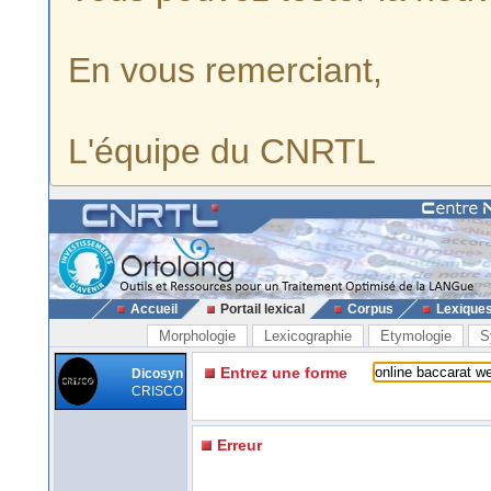
En vous remerciant,
L'équipe du CNRTL
Accueil
Portail lexical
Corpus
Lexique
Morphologie
Lexicographie
Etymologie
S
Entrez une forme
Dicosyn
CRISCO
Erreur