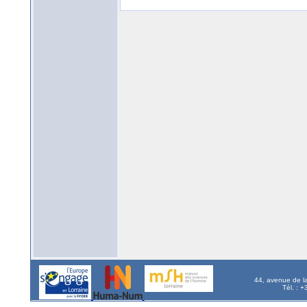
44, avenue de l
Tél. : 