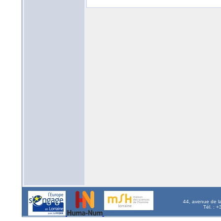
44, avenue de l
Tél. : 