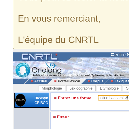
En vous remerciant,
L'équipe du CNRTL
Accueil
Portail lexical
Corpus
Lexique
Morphologie
Lexicographie
Etymologie
S
Entrez une forme
Dicosyn
CRISCO
Erreur